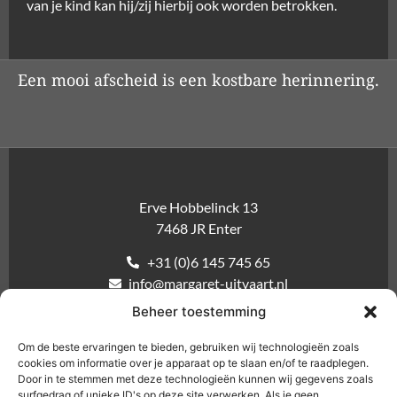
van je kind kan hij/zij hierbij ook worden betrokken.
Een mooi afscheid is een kostbare herinnering.
Erve Hobbelinck 13
7468 JR Enter
+31 (0)6 145 745 65
info@margaret-uitvaart.nl
Beheer toestemming
Inloggen nabestaanden
Om de beste ervaringen te bieden, gebruiken wij technologieën zoals
cookies om informatie over je apparaat op te slaan en/of te raadplegen.
Door in te stemmen met deze technologieën kunnen wij gegevens zoals
surfgedrag of unieke ID's op deze site verwerken. Als je geen